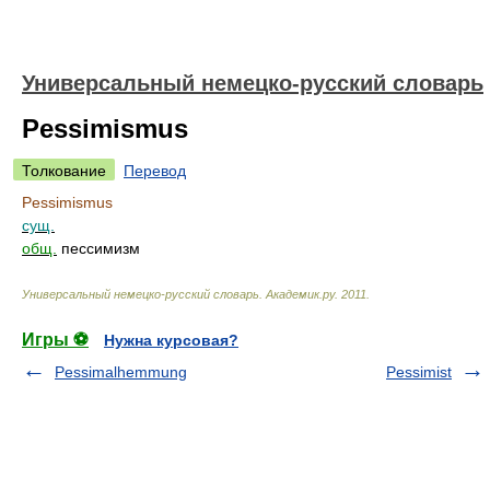
Универсальный немецко-русский словарь
Pessimismus
Толкование
Перевод
Pessimismus
сущ.
общ.
пессимизм
Универсальный немецко-русский словарь
.
Академик.ру
.
2011
.
Игры ⚽
Нужна курсовая?
Pessimalhemmung
Pessimist