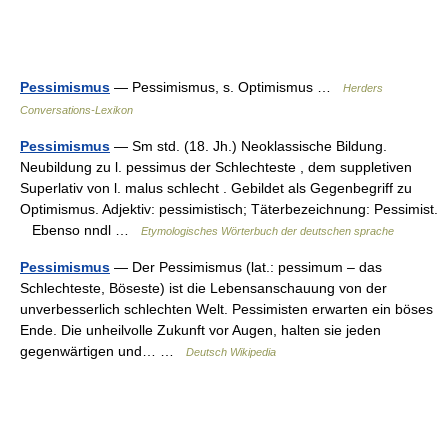
Pessimismus
— Pessimismus, s. Optimismus …
Herders
Conversations-Lexikon
Pessimismus
— Sm std. (18. Jh.) Neoklassische Bildung.
Neubildung zu l. pessimus der Schlechteste , dem suppletiven
Superlativ von l. malus schlecht . Gebildet als Gegenbegriff zu
Optimismus. Adjektiv: pessimistisch; Täterbezeichnung: Pessimist.
Ebenso nndl …
Etymologisches Wörterbuch der deutschen sprache
Pessimismus
— Der Pessimismus (lat.: pessimum – das
Schlechteste, Böseste) ist die Lebensanschauung von der
unverbesserlich schlechten Welt. Pessimisten erwarten ein böses
Ende. Die unheilvolle Zukunft vor Augen, halten sie jeden
gegenwärtigen und… …
Deutsch Wikipedia