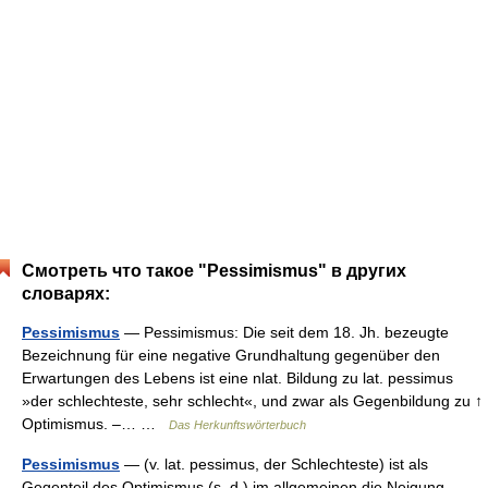
Смотреть что такое "Pessimismus" в других
словарях:
Pessimismus
— Pessimismus: Die seit dem 18. Jh. bezeugte
Bezeichnung für eine negative Grundhaltung gegenüber den
Erwartungen des Lebens ist eine nlat. Bildung zu lat. pessimus
»der schlechteste, sehr schlecht«, und zwar als Gegenbildung zu ↑
Optimismus. –… …
Das Herkunftswörterbuch
Pessimismus
— (v. lat. pessimus, der Schlechteste) ist als
Gegenteil des Optimismus (s. d.) im allgemeinen die Neigung,