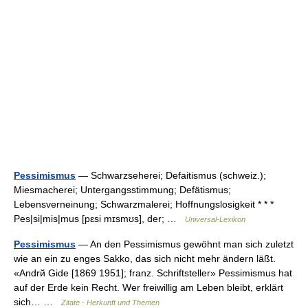
Pessimismus
— Schwarzseherei; Defaitismus (schweiz.);
Miesmacherei; Untergangsstimmung; Defätismus;
Lebensverneinung; Schwarzmalerei; Hoffnungslosigkeit * * *
Pes|si|mis|mus [pɛsi mɪsmʊs], der; …
Universal-Lexikon
Pessimismus
— An den Pessimismus gewöhnt man sich zuletzt
wie an ein zu enges Sakko, das sich nicht mehr ändern läßt.
«Andrй Gide [1869 1951]; franz. Schriftsteller» Pessimismus hat
auf der Erde kein Recht. Wer freiwillig am Leben bleibt, erklärt
sich… …
Zitate - Herkunft und Themen