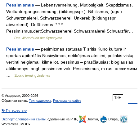
Pessimismus
— Lebensverneinung, Mutlosigkeit, Skeptizismus,
Weltuntergangsstimmung; (bildungsspr.): Nihilismus; (ugs.):
Schwarzmalerei, Schwarzseherei, Unkerei; (bildungsspr.
abwertend): Defätismus. * * *
Pessimismus,der:Schwarzseherei·Schwarzmalerei·Schwarzfär…
…
Das Wörterbuch der Synonyme
Pessimismus
— pesimizmas statusas T sritis Kūno kultūra ir
sportas apibrėžtis Nusivylimas, netikėjimas ateitimi, polinkis viską
vertinti neigiamai. kilmė lot. pessimus – prasčiausias; blogiausias
atitikmenys: angl. pessimism vok. Pessimismus, m rus. пессимизм
…
Sporto terminų žodynas
© Академик, 2000-2026
18+
Обратная связь:
Техподдержка
,
Реклама на сайте
👣 Путешествия
Экспорт словарей на сайты
, сделанные на PHP,
Joomla,
Drupal,
WordPress, MODx.